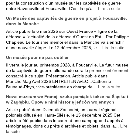
pour la construction d’un musée sur les captivités de guerre
entre Ravenoville et Foucarville. C’est là qu’a…
Lire la suite
Un Musée des captivités de guerre en projet à Foucarville,
dans la Manche
Article publié le 6 mai 2026 sur Ouest France « ligne de la
défense » l’actualité de la défense d’Ouest en Est – Par Philippe
Chapleau Le tourisme mémoriel dans la Manche va s’enrichir
d’une nouvelle étape. Le 12 décembre 2025, le…
Lire la suite
Un musée pour ne pas oublier
Il verra le jour au printemps 2028, à Foucarville. Le futur musée
de la captivité de guerre allemande sera le premier entièrement
consacré à ce sujet. Présentation. Article publié dans
Manche’Mag Avril 2026 ENTRETIEN AVEC…Catherine
Brunaud-Rhyn, vice-présidente en charge de…
Lire la suite
Nowe muzeum we Francji szuka pamiątek także na Śląsku i
w Zagłębiu. Opowie nimi historię jeńców wojennych
Article publié dans Dziennik Zachodni, un journal régional
polonais diffusé en Haute-Silésie. le 15 décembre 2025 Cet
article a été publié dans le cadre d une campagne d appels à
témoignages, dons ou prêts d archives et objets, dans la…
Lire
la suite