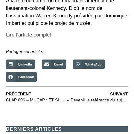
À la tête du camp, un commandant américain, le
lieutenant-colonel Kennedy. D’où le nom de
l’association Warren-Kennedy présidée par Dominique
Imbert et qui pilote le projet de musée.
Lire l’article complet
Partager cet article…
LinkedIn
Email
WhatsApp
Facebook
PRÉCÉDENT
SUIVANT
CLAP 006 – MUCAP : ET SI ON PARLAIT DU PARCOURS MUSÉAL…
« Devenir la référence du sujet » : le projet de musée sur les captivités de guerre avance près de Sainte-Mère-Eglise
DERNIERS ARTICLES